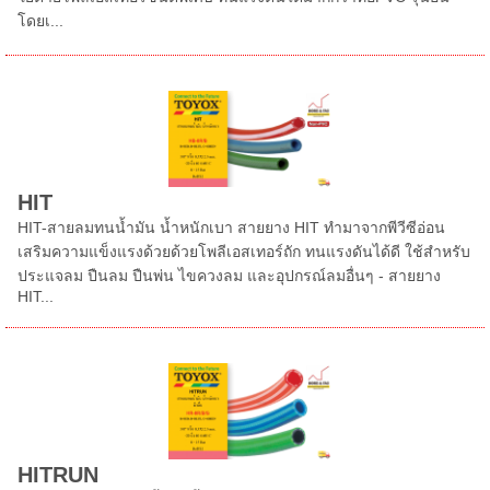
โดยเ...
HIT
HIT-สายลมทนน้ำมัน น้ำหนักเบา สายยาง HIT ทำมาจากพีวีซีอ่อน
เสริมความแข็งแรงด้วยด้วยโพลีเอสเทอร์ถัก ทนแรงดันได้ดี ใช้สำหรับ
ประแจลม ปืนลม ปืนพ่น ไขควงลม และอุปกรณ์ลมอื่นๆ - สายยาง
HIT...
HITRUN