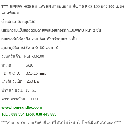
TTT
SPRAY HOSE 5 LAYER สายพ่นยา 5 ชั้น T-SP-08-100 ยาว 100 เมตร
แถมข้อต่อ
น้ำหนักเบายืดหยุ่นได้ดี
เสริมความแข็งแรงด้วยด้ายโพลีเอสเทอร์ถักแบบพิเศษ หนา 2 ชั้น
ทนแรงดันได้สูงถึง 250 bar ด้วยวัสดุหนา 5 ชั้น
อุณหภูมิในการใช้งาน 0-60 องศา C
ระหัสสินค้า: T-SP-08-100
ขนาด : 5/16"
I.D. X
O.D. : 8.5X15 mm.
แรงดันระเบิด : 250 Bar
น้ำหนัก/ม้วน: 15 Kg.
ความยาว/ม้วน: 100 M.
www.homeandfac.com
TeL : 088 554 1650, 038 445 885
****สามารถสอบถามสินค้าอื่นๆ ที่ไม่ได้โชว์หน้าเว็ปไซด์เพิ่มเติมได้นะค่ะ****