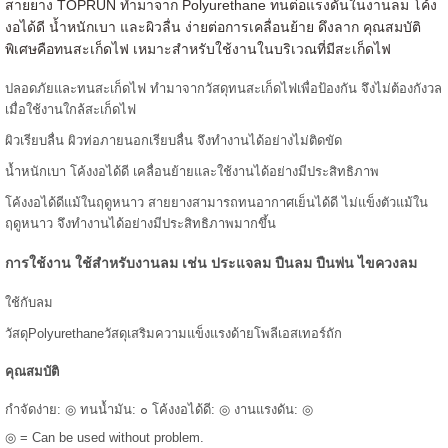
สายยาง TOPRUN ทำมาจาก Polyurethane ทนต่อแรงดันในงานลม โค้ง
งอได้ดี น้ำหนักเบา และผิวลื่น ง่ายต่อการเคลื่อนย้าย ดึงลาก คุณสมบัติ
พิเศษคือทนสะเก็ดไฟ เหมาะสำหรับใช้งานในบริเวณที่มีสะเก็ดไฟ
ปลอดภัยและทนสะเก็ดไฟ ทำมาจากวัสดุทนสะเก็ดไฟเพื่อป้องกัน จึงไม่ต้องกังวล
เมื่อใช้งานใกล้สะเก็ดไฟ
ผิวเรียบลื่น ผิวท่อภายนอกเรียบลื่น จึงทำงานได้อย่างไม่ติดขัด
น้ำหนักเบา โค้งงอได้ดี เคลื่อนย้ายและใช้งานได้อย่างมีประสิทธิภาพ
โค้งงอได้ดีแม้ในฤดูหนาว สายยางสามารถทนอากาศเย็นได้ดี ไม่แข็งตัวแม้ใน
ฤดูหนาว จึงทำงานได้อย่างมีประสิทธิภาพมากขึ้น
การใช้งาน ใช้สำหรับงานลม เช่น ประแจลม ปืนลม ปืนพ่น ไขควงลม
ใช้กับลม
วัสดุPolyurethaneวัสดุเสริมความแข็งแรงด้ายโพลีเอสเทอร์ถัก
คุณสมบัติ
กำจัดง่าย: ◎ ทนน้ำมัน: ๐ โค้งงอได้ดี: ◎ งานแรงดัน: ◎
◎ = Can be used without problem.