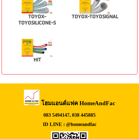
TOYOX-
TOYOX-TOYOSIGNAL
TOYOSILICONE-S
HIT
โฮมแอนด์แฟค HomeAndFac
083 5494147, 038 445885
ID LINE : @homeandfac