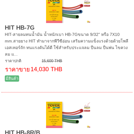
HIT HB-7G
HIT-สายลมทนน้ำมัน น้ำหนักเบา HB-7Gขนาด 9/32" หรือ 7X10
mm.สายยาง HIT ทำมาจากพีวีซีอ่อน เสริมความแข็งแรงด้วยด้วยโพลี
เอสเทอร์ถัก ทนแรงดันได้ดี ใช้สำหรับประแจลม ปืนลม ปืนพ่น ไขควง
ลม แ...
ราคาปกติ
15,600 THB
14,030 THB
ราคาขาย
มีสินค้า
HIT HB-8R/B