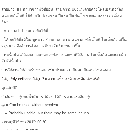
สายยาง HIT ทำมาจากพีวีซีอ่อน เสริมความแข็งแรงด้วยด้วยโพลีเอสเทอร์ถัก
ทนแรงดันได้ดี ใช้สำหรับประแจลม ปืนลม ปืนพ่น ไขควงลม และอุปกรณ์ลม
อื่นๆ
- สายยาง HIT ทนแรงดันได้ดี
- โค้งงอได้ดีแม้ในฤดูหนาว สายยางสามารถทนอากาศเย็นได้ดี ไม่แข็งตัวแม้ใน
ฤดูหนาว จึงทำงานได้อย่างมีประสิทธิภาพมากขึ้น
- ทนน้ำมันได้ดีและยาวนานกว่าท่อบางและท่อพีวีซีอ่อน ไม่แข็งตัวและแตกเมื่อ
สัมผัสน้ำมัน
การใช้งาน ใช้สำหรับงานลม เช่น ประแจลม ปืนลม ปืนพ่น ไขควงลม
วัสดุ Polyurethane วัสดุเสริมความแข็งแรงด้ายโพลีเอสเทอร์ถัก
คุณสมบัติ
กำจัดง่าย: ◎ ทนน้ำมัน: ๐ โค้งงอได้ดี: ๐ งานแรงดัน: ◎
◎ = Can be used without problem.
๐ = Probably usable, but there may be some issues.
อุณหภูมิใช้งาน-20 ถึง 60 °C