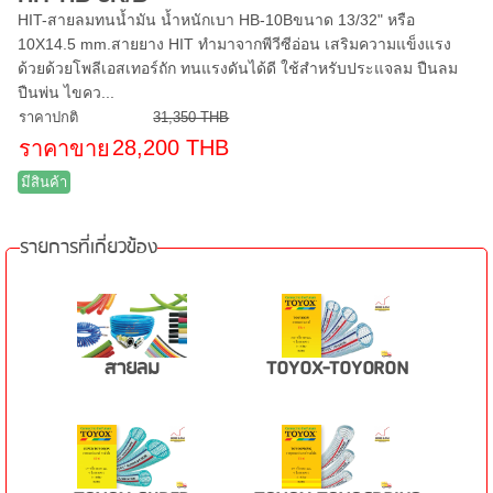
HIT-สายลมทนน้ำมัน น้ำหนักเบา HB-10Bขนาด 13/32" หรือ
10X14.5 mm.สายยาง HIT ทำมาจากพีวีซีอ่อน เสริมความแข็งแรง
ด้วยด้วยโพลีเอสเทอร์ถัก ทนแรงดันได้ดี ใช้สำหรับประแจลม ปืนลม
ปืนพ่น ไขคว...
ราคาปกติ
31,350 THB
28,200 THB
ราคาขาย
มีสินค้า
รายการที่เกี่ยวข้อง
สายลม
TOYOX-TOYORON