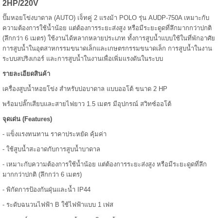
2HP/220V
ปั๊มหอยโข่งบาดาล (AUTO) เจ็ทคู่ 2 แรงม้า POLO รุ่น AUDP-750A เหมาะกับ
ความต้องการใช้น้ำน้อย แต่ต้องการระยะส่งสูง หรือมีระยะดูดที่ลึกมากกว่าปกติ
(ลึกกว่า 6 เมตร) ใช้งานได้หลากหลายประเภท ทั้งการสูบน้ำแบบใช้ในที่พักอาศัย
การสูบน้ำในอุตสาหกรรมขนาดเล็กและเกษตรกรรมขนาดเล็ก การสูบน้ำในงาน
ระบบสปริงเกอร์ และการสูบน้ำในงานเพื่อเพิ่มแรงดันในระบบ
รายละเอียดสินค้า
เครื่องสูบน้ำหอยโข่ง สำหรับบ่อบาดาล แบบออโต้ ขนาด 2 HP
พร้อมปลั๊กเสียบและสายไฟยาว 1.5 เมตร มีอุปกรณ์ สวิทซ์ออโต้
จุดเด่น (Features)
- แข็งแรงทนทาน ราคาประหยัด คุ้มค่า
- ใช้สูบน้ำสะอาดกับการสูบน้ำบาดาล
- เหมาะกับความต้องการใช้น้ำน้อย แต่ต้องการระยะส่งสูง หรือมีระยะดูดที่ลึก
มากกว่าปกติ (ลึกกว่า 6 เมตร)
- พิกัดการป้องกันฝุ่นและน้ำ IP44
- ระดับฉนวนไฟฟ้า B ใช้ไฟฟ้าแบบ 1 เฟส