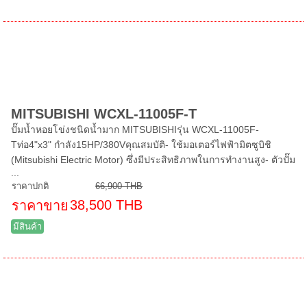
MITSUBISHI WCXL-11005F-T
ปั๊มน้ำหอยโข่งชนิดน้ำมาก MITSUBISHIรุ่น WCXL-11005F-
Tท่อ4"x3" กำลัง15HP/380Vคุณสมบัติ- ใช้มอเตอร์ไฟฟ้ามิตซูบิชิ
(Mitsubishi Electric Motor) ซึ่งมีประสิทธิภาพในการทำงานสูง- ตัวปั๊ม
...
ราคาปกติ
66,900 THB
38,500 THB
ราคาขาย
มีสินค้า