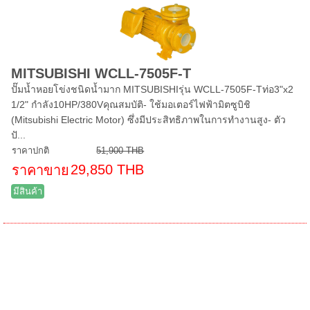
MITSUBISHI WCLL-7505F-T
ปั๊มน้ำหอยโข่งชนิดน้ำมาก MITSUBISHIรุ่น WCLL-7505F-Tท่อ3"x2
1/2" กำลัง10HP/380Vคุณสมบัติ- ใช้มอเตอร์ไฟฟ้ามิตซูบิชิ
(Mitsubishi Electric Motor) ซึ่งมีประสิทธิภาพในการทำงานสูง- ตัว
ปั...
ราคาปกติ
51,900 THB
29,850 THB
ราคาขาย
มีสินค้า