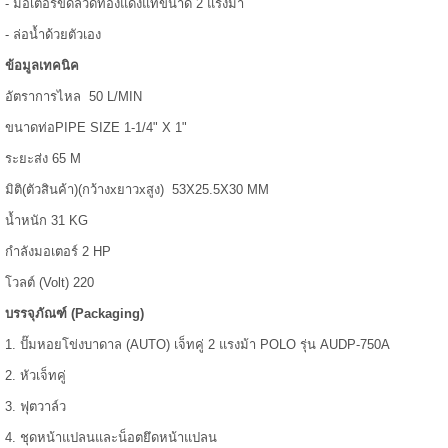
- มอเตอร์ขดลวดทองแดงแท้ขนาด 2 แรงม้า
- ล่อน้ำด้วยตัวเอง
ข้อมูลเทคนิค
อัตราการไหล 50 L/MIN
ขนาดท่อPIPE SIZE 1-1/4" X 1"
ระยะส่ง 65 M
มิติ(ตัวสินค้า)(กว้างxยาวxสูง) 53X25.5X30 MM
น้ำหนัก 31 KG
กำลังมอเตอร์ 2 HP
โวลต์ (Volt) 220
บรรจุภัณฑ์ (Packaging)
1. ปั๊มหอยโข่งบาดาล (AUTO) เจ็ทคู่ 2 แรงม้า POLO รุ่น AUDP-750A
2. หัวเจ็ทคู่
3. ฟุตวาล์ว
4. ชุดหน้าแปลนและน็อตยึดหน้าแปลน