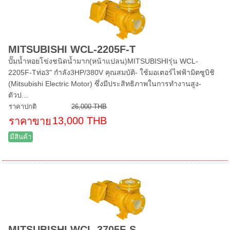
MITSUBISHI WCL-2205F-T
ปั๊มน้ำหอยโข่งชนิดน้ำมาก(หน้าแปลน)MITSUBISHIรุ่น WCL-
2205F-Tท่อ3" กำลัง3HP/380V คุณสมบัติ- ใช้มอเตอร์ไฟฟ้ามิตซูบิชิ
(Mitsubishi Electric Motor) ซึ่งมีประสิทธิภาพในการทำงานสูง-
ตัวป...
ราคาปกติ
26,000 THB
13,000 THB
ราคาขาย
มีสินค้า
MITSUBISHI WCL-3705F-S