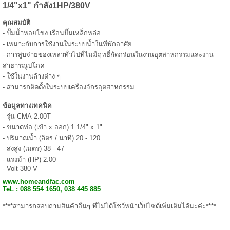
1/4"x1" กำลัง1HP/380V
คุณสมบัติ
- ปั๊มน้ำหอยโข่ง เรือนปั๊มเหล็กหล่อ
- เหมาะกับการใช้งานในระบบน้ำในที่พักอาศัย
- การสูบจ่ายของเหลวทั่วไปที่ไม่มีฤทธิ์กัดกร่อนในงานอุตสาหกรรมและงาน
สาธารณูปโภค
- ใช้ในงานล้างต่าง ๆ
- สามารถติดตั้งในระบบเครื่องจักรอุตสาหกรรม
ข้อมูลทางเทคนิค
- รุ่น CMA-2.00T
- ขนาดท่อ (เข้า x ออก) 1 1/4" x 1"
- ปริมาณน้ำ (ลิตร / นาที) 20 - 120
- ส่งสูง (เมตร) 38 - 47
- แรงม้า (HP) 2.00
- Volt 380 V
www.homeandfac.com
TeL : 088 554 1650, 038 445 885
****สามารถสอบถามสินค้าอื่นๆ ที่ไม่ได้โชว์หน้าเว็ปไซด์เพิ่มเติมได้นะค่ะ****