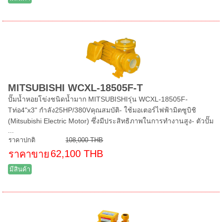
MITSUBISHI WCXL-18505F-T
ปั๊มน้ำหอยโข่งชนิดน้ำมาก MITSUBISHIรุ่น WCXL-18505F-
Tท่อ4"x3" กำลัง25HP/380Vคุณสมบัติ- ใช้มอเตอร์ไฟฟ้ามิตซูบิชิ
(Mitsubishi Electric Motor) ซึ่งมีประสิทธิภาพในการทำงานสูง- ตัวปั๊ม
...
ราคาปกติ
108,000 THB
62,100 THB
ราคาขาย
มีสินค้า