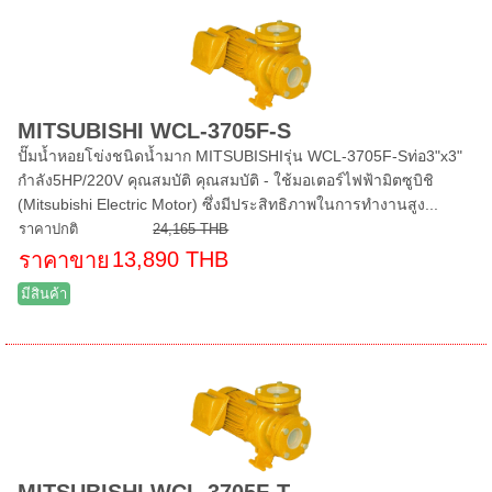
MITSUBISHI WCL-3705F-S
ปั๊มน้ำหอยโข่งชนิดน้ำมาก MITSUBISHIรุ่น WCL-3705F-Sท่อ3"x3"
กำลัง5HP/220V คุณสมบัติ คุณสมบัติ - ใช้มอเตอร์ไฟฟ้ามิตซูบิชิ
(Mitsubishi Electric Motor) ซึ่งมีประสิทธิภาพในการทำงานสูง...
ราคาปกติ
24,165 THB
13,890 THB
ราคาขาย
มีสินค้า
MITSUBISHI WCL-3705F-T