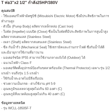
T
ท่อ3"x2 1/2" กำลัง25HP/380V
คุณสมบัติ
- ใช้มอเตอร์ไฟฟ้ามิตซูบิชิ (Mitsubishi Electric Motor) ซึ่งมีประสิทธิภาพในการ
ทำงานสูง
- ตัวปั๊ม (Pump Body) ผลิตจากเหล็กหล่อ (Cast Iron)
- ใบพัด (Impeller) แบบปิด (Close) ซึ่งเป็นใบพัดที่มีประสิทธิภาพในการสูบน้ำสูง
ผลิตจากสแตนเลส (Stainless Steel)
- เพลา (Shaft) ผลิตจากสแตนเลส (Stainless Steel)
- ซีล กันน้ำรั่ว (Mechanical Seal) ใช้เซรามิคและถ่านกราไฟต์ ซึ่งกันน้ำได้ดี
และมีอายุการใช้งานที่ยาวนาน
- มอเตอร์ชนิด IP55 สามารถใช้งานกลางแจ้งได้ (Outdoor) ได้
- ฉนวนไฟฟ้า Class F
- มอเตอร์ติดตั้งอุปกรณ์ป้องกันขดลวดร้อนจัด (Thermal Protector) เฉพาะรุ่น 1/2
แรงม้า จนถึงรุ่น 1.5 แรงม้า
- ใช้กับน้ำสะอาดไม่มีสิ่งเจือปน
- ช่วงความเป็นกรด - ด่างใช้งาน pH 5-9
- อุณหภูมิของเหลวสูงสุดไม่เกิน 60 องศา (C)
- อุณหภูมิสิ่งแวดล้อมสูงสุดไม่เกิน 40 องศา (C)
ข้อมูลทางเทคนิค
- รุ่น WCLL-18505F-T