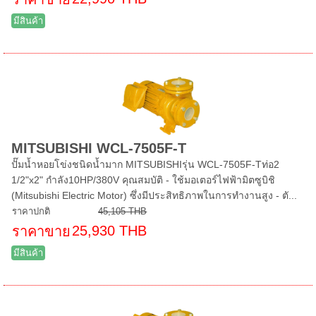
มีสินค้า
MITSUBISHI WCL-7505F-T
ปั๊มน้ำหอยโข่งชนิดน้ำมาก MITSUBISHIรุ่น WCL-7505F-Tท่อ2
1/2"x2" กำลัง10HP/380V คุณสมบัติ - ใช้มอเตอร์ไฟฟ้ามิตซูบิชิ
(Mitsubishi Electric Motor) ซึ่งมีประสิทธิภาพในการทำงานสูง - ตั...
ราคาปกติ
45,105 THB
25,930 THB
ราคาขาย
มีสินค้า