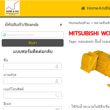
HomeAndF
HomeAndFac
>
หมวดสินค้
ยีห้อสินค้า/Brands
MITSUBISHI WC
Tags:
mitsubishi ปั๊มน้ำม
แบบฟอร์มติดต่อกลับ
ชื่อ
นามสกุล
เบอร์โทรศัพท์
อีเมล
- ใช้กับน้ำสะอาดไม่มีสิ่งเจื