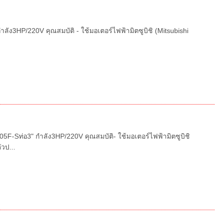
ัง3HP/220V คุณสมบัติ - ใช้มอเตอร์ไฟฟ้ามิตซูบิชิ (Mitsubishi
F-Sท่อ3" กำลัง3HP/220V คุณสมบัติ- ใช้มอเตอร์ไฟฟ้ามิตซูบิชิ
ัวป...