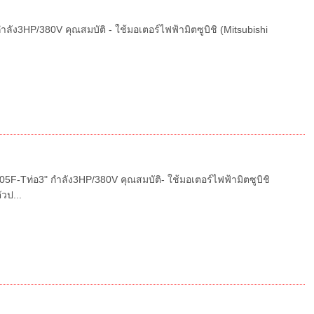
ัง3HP/380V คุณสมบัติ - ใช้มอเตอร์ไฟฟ้ามิตซูบิชิ (Mitsubishi
F-Tท่อ3" กำลัง3HP/380V คุณสมบัติ- ใช้มอเตอร์ไฟฟ้ามิตซูบิชิ
ัวป...