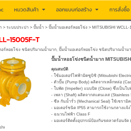
ac
หมวดสินค้า
ออกแบบก่อสร้าง
การสั่งซื้อ
า
>
ระบบประปา
>
ปั๊มน้ำ
>
ปั๊มน้ำมอเตอร์หอยโข่ง
>
MITSUBISHI WCLL-
LL-15005F-T
อเตอร์หอยโข่ง ชนิดปริมาณน้ำมาก
,
ปั๊มน้ำมอเตอร์หอยโข่ง ชนิดปริมาณน้ำม
ปั๊มน้ำหอยโข่งชนิดน้ำมาก MITSUBIS
คุณสมบัติ
- ใช้มอเตอร์ไฟฟ้ามิตซูบิชิ (Mitsubishi Elec
- ตัวปั๊ม (Pump Body) ผลิตจากเหล็กหล่อ (Cas
- ใบพัด (Impeller) แบบปิด (Close) ซึ่งเป็นใ
- เพลา (Shaft) ผลิตจากสแตนเลส (Stainless 
- ซีล กันน้ำรั่ว (Mechanical Seal) ใช้เซราม
- มอเตอร์ชนิด IP55 สามารถใช้งานกลางแจ้งได
- ฉนวนไฟฟ้า Class F
- มอเตอร์ติดตั้งอุปกรณ์ป้องกันขดลวดร้อนจัด 
อปน