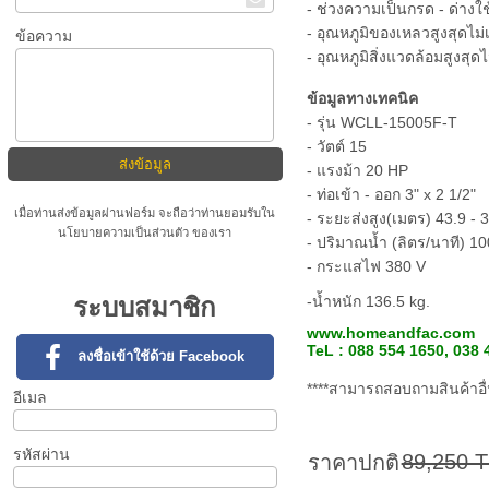
- ช่วงความเป็นกรด - ด่างใ
- อุณหภูมิของเหลวสูงสุดไม่
ข้อความ
- อุณหภูมิสิ่งแวดล้อมสูงสุด
ข้อมูลทางเทคนิค
- รุ่น WCLL-15005F-T
- วัตต์ 15
- แรงม้า 20 HP
- ท่อเข้า - ออก 3" x 2 1/2"
เมื่อท่านส่งข้อมูลผ่านฟอร์ม จะถือว่าท่านยอมรับใน
- ระยะส่งสูง(เมตร) 43.9 - 
นโยบายความเป็นส่วนตัว
ของเรา
- ปริมาณน้ำ (ลิตร/นาที) 1
- กระแสไฟ 380 V
ระบบสมาชิก
-น้ำหนัก 136.5 kg.
www.homeandfac.com
TeL : 088 554 1650, 038 
ลงชื่อเข้าใช้ด้วย Facebook
****สามารถสอบถามสินค้าอื่นๆ
อีเมล
รหัสผ่าน
89,250 
ราคาปกติ