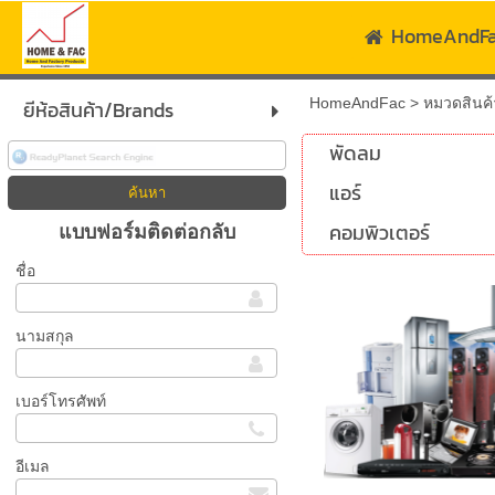
HomeAndF
HomeAndFac
>
หมวดสินค้
ยีห้อสินค้า/Brands
พัดลม
แอร์
คอมพิวเตอร์
แบบฟอร์มติดต่อกลับ
ชื่อ
นามสกุล
เบอร์โทรศัพท์
อีเมล