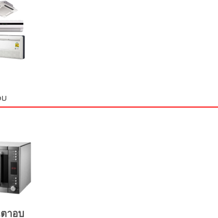
อบ
เตาอบ