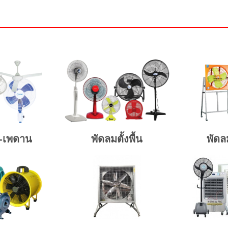
ง-เพดาน
พัดลมตั้งพื้น
พัด