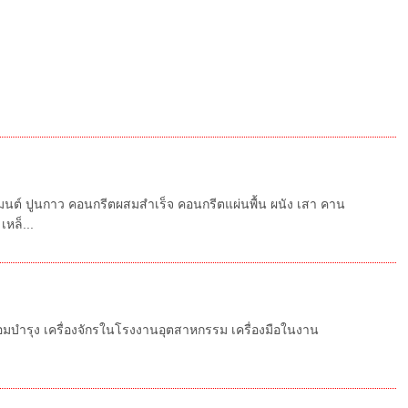
มนต์ ปูนกาว คอนกรีตผสมสำเร็จ คอนกรีตแผ่นพื้น ผนัง เสา คาน
หล็...
 ซ่อมบำรุง เครื่องจักรในโรงงานอุตสาหกรรม เครื่องมือในงาน