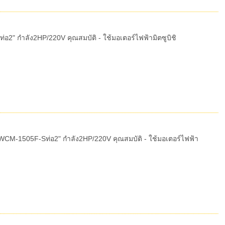
2" กำลัง2HP/220V คุณสมบัติ - ใช้มอเตอร์ไฟฟ้ามิตซูบิชิ
WCM-1505F-Sท่อ2" กำลัง2HP/220V คุณสมบัติ - ใช้มอเตอร์ไฟฟ้า