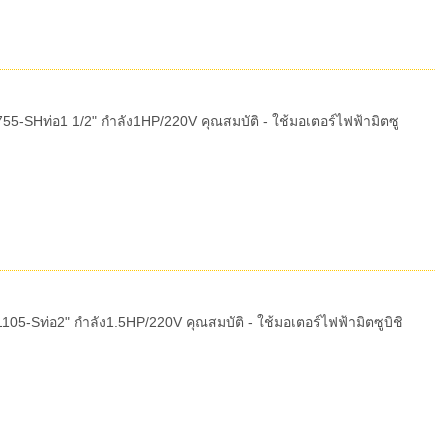
-SHท่อ1 1/2" กำลัง1HP/220V คุณสมบัติ - ใช้มอเตอร์ไฟฟ้ามิตซู
-Sท่อ2" กำลัง1.5HP/220V คุณสมบัติ - ใช้มอเตอร์ไฟฟ้ามิตซูบิชิ