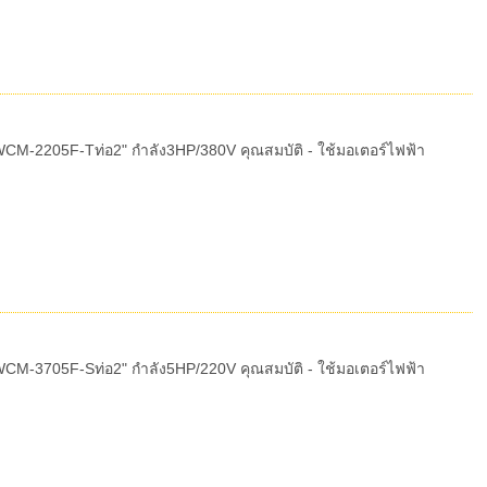
CM-2205F-Tท่อ2" กำลัง3HP/380V คุณสมบัติ - ใช้มอเตอร์ไฟฟ้า
CM-3705F-Sท่อ2" กำลัง5HP/220V คุณสมบัติ - ใช้มอเตอร์ไฟฟ้า