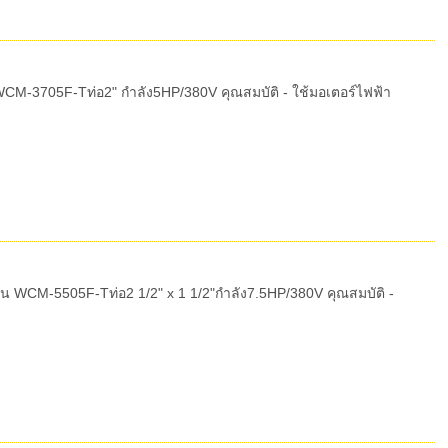
CM-3705F-Tท่อ2" กำลัง5HP/380V คุณสมบัติ - ใช้มอเตอร์ไฟฟ้า
่น WCM-5505F-Tท่อ2 1/2" x 1 1/2"กำลัง7.5HP/380V คุณสมบัติ -