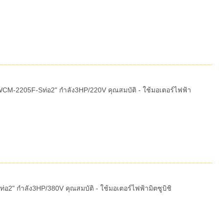
CM-2205F-Sท่อ2" กำลัง3HP/220V คุณสมบัติ - ใช้มอเตอร์ไฟฟ้า
2" กำลัง3HP/380V คุณสมบัติ - ใช้มอเตอร์ไฟฟ้ามิตซูบิชิ